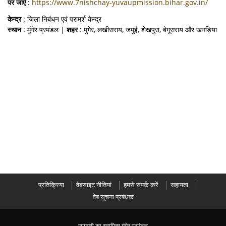
पर जाएँ
:
https://www.7nishchay-yuvaupmission.bihar.gov.in/
केन्द्र
: जिला निबंधन एवं परामर्श केन्द्र
स्थान
: मुंगेर प्रमंडल |
शहर
: मुंगेर, लखीसराय, जमुई, शेखपुरा, बेगूसराय और खगड़िया
प्रतिक्रिया
वेबसाइट नीतियां
हमसे संपर्क करें
सहायता
वेब सूचना प्रबंधक
सामग्री का स्वामित्व मुंगेर प्रमंडल