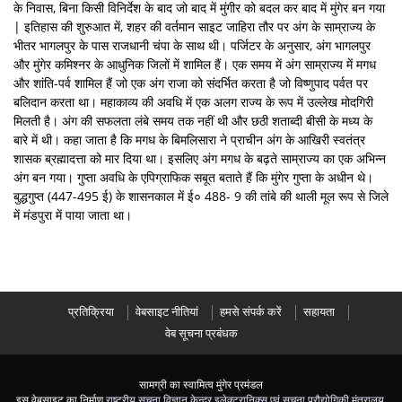
के निवास, बिना किसी विनिर्देश के बाद जो बाद में मुंगीर को बदल कर बाद में मुंगेर बन गया
| इतिहास की शुरुआत में, शहर की वर्तमान साइट जाहिरा तौर पर अंग के साम्राज्य के
भीतर भागलपुर के पास राजधानी चंपा के साथ थी। पर्जिटर के अनुसार, अंग भागलपुर
और मुंगेर कमिश्नर के आधुनिक जिलों में शामिल हैं। एक समय में अंग साम्राज्य में मगध
और शांति-पर्व शामिल हैं जो एक अंग राजा को संदर्भित करता है जो विष्णुपाद पर्वत पर
बलिदान करता था। महाकाव्य की अवधि में एक अलग राज्य के रूप में उल्लेख मोदगिरी
मिलती है। अंग की सफलता लंबे समय तक नहीं थी और छठी शताब्दी बीसी के मध्य के
बारे में थी। कहा जाता है कि मगध के बिमलिसारा ने प्राचीन अंग के आखिरी स्वतंत्र
शासक ब्रह्मादत्ता को मार दिया था। इसलिए अंग मगध के बढ़ते साम्राज्य का एक अभिन्न
अंग बन गया। गुप्ता अवधि के एपिग्राफिक सबूत बताते हैं कि मुंगेर गुप्ता के अधीन थे।
बुद्धगुप्त (447-495 ई) के शासनकाल में ई० 488- 9 की तांबे की थाली मूल रूप से जिले
में मंडपुरा में पाया जाता था।
प्रतिक्रिया
वेबसाइट नीतियां
हमसे संपर्क करें
सहायता
वेब सूचना प्रबंधक
सामग्री का स्वामित्व मुंगेर प्रमंडल
इस वेबसाइट का निर्माण
राष्ट्रीय सूचना विज्ञान केन्द्र
,
इलेक्ट्रानिक्स एवं सूचना प्रौद्योगिकी मंत्रालय
,