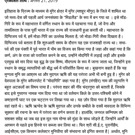
प्रकाशित तिथि :
अगस्त 21, 2019
इतिहास के प्रिज्म के माध्यम से मुंगेर क्षेत्र में मुंगेर (मशहूर मोंगुर) के जिले में शामिल था
जो मध्य-देस की पहली आर्य जनसंख्या के “मिडलैंड” के रूप में बन गया था । इसे मॉड-
गिरि के रूप में महाभारत में वर्णित स्थान के रूप में पहचाना गया है, जो वेंगा और
तामलिपता के पास पूर्वी भारत में एक राज्य की राजधानी हुआ करती थी। महाभारत के
दिग्विजय पर्व में, हमें मोडा-गिरि का उल्लेख मिलता है, जो मोडा-गिरी जैसा दिखता है।
दिग्विजय पर्व बताता है कि शुरुआती समय के दौरान यह एक राजशाही राज्य था। सभा-
पर्व की एक पंक्ती में पूर्व भारत में भीम का विजय का किया गया है जहा और कहां गया है कि
कर्ण, अंग के राजा को पराजित करने के बाद, उन्होंने मोदगिरि में लड़ाई लड़ी और इसके
प्रमुख को मार दिया यह बुद्ध के एक शिष्य, मौदगल्य के रूप में जाना जाता था, जिन्होंने इस
स्थान के समृद्ध व्यापारियो को बौद्ध धर्म में परिवर्तित किया था। बुखनान कहते हैं कि यह
मुग्गला मुनि का आश्रम था और मुदगल ऋषि की यह परंपरा अभी भी बनी हुइ है। मुंगेर को
देवपाला के मुंगेर कॉपरप्लेट में “मोदागिरि” कहा गया है| मुंगेर (मंगहिर) नाम की व्युत्पत्ति ने
बहुत अटकलों का विषय पाया है। परंपरा शहर की नींव चंद्रगुप्त को बताती है, जिसके
बाद इसे गुप्तागर नामक नाम दिया गया था जो वर्तमान किले के उत्तर-पश्चिमी कोने में
कष्टहरनी घाट पर एक चट्टान पर लिखा गया था। यह ज़ोर दिया गया है कि मुदगल ऋषि
वहां रहते थे। ऋषि ऋग्वेद के ऋषि मुदगल और उनके कबीले के दसवें मावदला के विभिन्न
सूक्तर की रचना के रूप में परंपरा का वर्णन करता है। हालांकि, जनरल कन्निघम को
सशक्त संदेह था जब वह इस मूल नाम मोन्स को मुंडा के साथ जोड़ते हैं, जिन्होंने आर्यों के
आगमन से पहले इस हिस्से पर कब्जा कर लिया था। फिर श्री सी.ई.ए. पुरानीहैम,
आईसीएस, एक किसान कलेक्टर मुनिघीया की संभावना को इंगित करता है| अर्थात, मुनि